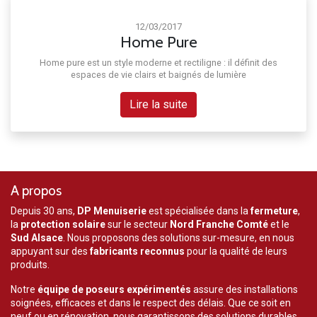
12/03/2017
Home Pure
Home pure est un style moderne et rectiligne : il définit des
espaces de vie clairs et baignés de lumière
Lire la suite
A propos
Depuis 30 ans,
DP Menuiserie
est spécialisée dans la
fermeture
,
la
protection solaire
sur le secteur
Nord Franche Comté
et le
Sud Alsace
. Nous proposons des solutions sur-mesure, en nous
appuyant sur des
fabricants reconnus
pour la qualité de leurs
produits.
Notre
équipe de poseurs expérimentés
assure des installations
soignées, efficaces et dans le respect des délais. Que ce soit en
neuf ou en rénovation, nous garantissons des solutions durables,