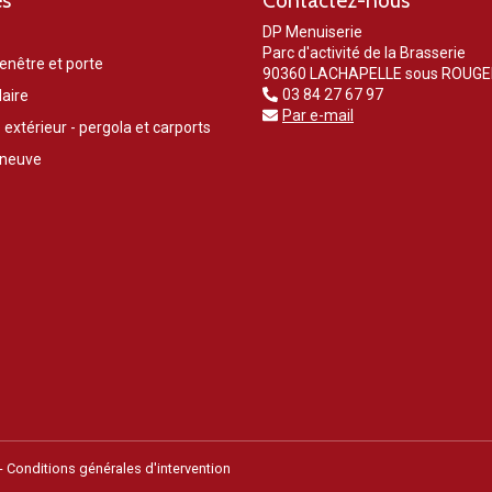
es
Contactez-nous
DP Menuiserie
Parc d'activité de la Brasserie
enêtre et porte
90360 LACHAPELLE sous ROUG
03 84 27 67 97
laire
Par e-mail
 extérieur - pergola et carports
 neuve
Conditions générales d'intervention