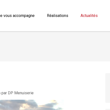
log
Actualités
Maison passive équipée de Fenêtre Internorm par DP
ie vous accompagne
Réalisations
Actualités
m par DP Menuiserie