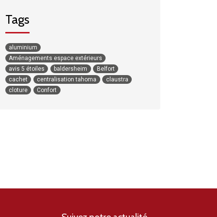
Tags
aluminium
Aménagements espace extérieurs
avis 5 étoiles
baldersheim
Belfort
cachet
centralisation tahoma
claustra
cloture
Confort