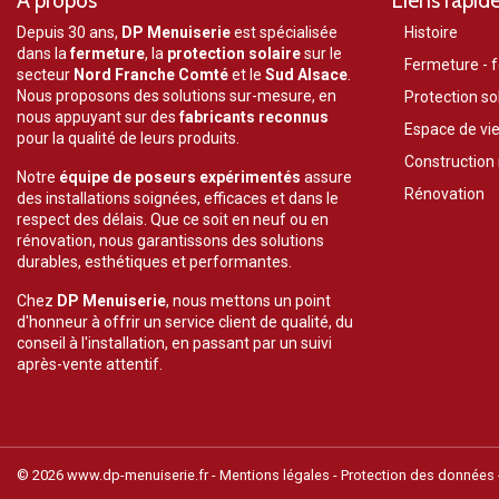
A propos
Liens rapid
Depuis 30 ans,
DP Menuiserie
est spécialisée
Histoire
dans la
fermeture
, la
protection solaire
sur le
Fermeture - f
secteur
Nord Franche Comté
et le
Sud Alsace
.
Nous proposons des solutions sur-mesure, en
Protection so
nous appuyant sur des
fabricants reconnus
Espace de vie
pour la qualité de leurs produits.
Construction
Notre
équipe de poseurs expérimentés
assure
Rénovation
des installations soignées, efficaces et dans le
respect des délais. Que ce soit en neuf ou en
rénovation, nous garantissons des solutions
durables, esthétiques et performantes.
Chez
DP Menuiserie
, nous mettons un point
d'honneur à offrir un service client de qualité, du
conseil à l'installation, en passant par un suivi
après-vente attentif.
© 2026 www.dp-menuiserie.fr -
Mentions légales
Protection des données