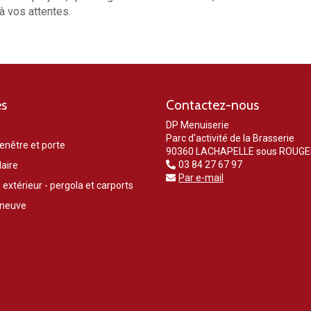
à vos attentes.
es
Contactez-nous
DP Menuiserie
Parc d'activité de la Brasserie
enêtre et porte
90360 LACHAPELLE sous ROUG
03 84 27 67 97
laire
Par e-mail
 extérieur - pergola et carports
 neuve