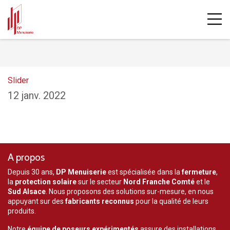
Accueil
Blog
Slider
Visitez notre showroom sur rendez-vous
Slider
12 janv. 2022
A propos
Depuis 30 ans,
DP Menuiserie
est spécialisée dans la
fermeture
,
la
protection solaire
sur le secteur
Nord Franche Comté
et le
Sud Alsace
. Nous proposons des solutions sur-mesure, en nous
appuyant sur des
fabricants reconnus
pour la qualité de leurs
produits.
Notre
équipe de poseurs expérimentés
assure des installations